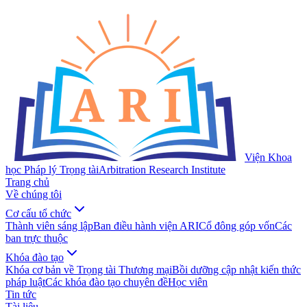
Viện Khoa
học Pháp lý Trọng tài
Arbitration Research Institute
Trang chủ
Về chúng tôi
Cơ cấu tổ chức
Thành viên sáng lập
Ban điều hành viện ARI
Cổ đông góp vốn
Các
ban trực thuộc
Khóa đào tạo
Khóa cơ bản về Trọng tài Thương mại
Bồi dưỡng cập nhật kiến thức
pháp luật
Các khóa đào tạo chuyên đề
Học viên
Tin tức
Tài liệu